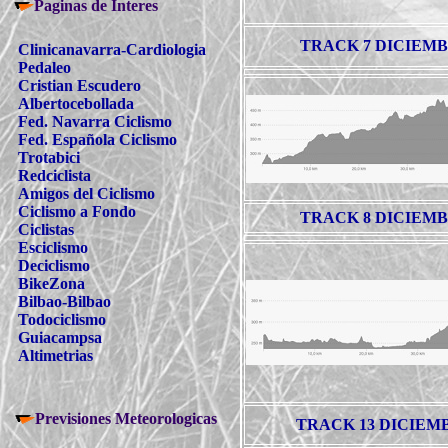
Paginas de Interes
TRACK 7 DICIEMB
Clinicanavarra-Cardiologia
Pedaleo
Cristian Escudero
Albertocebollada
Fed. Navarra Ciclismo
Fed. Española Ciclismo
Trotabici
Redciclista
Amigos del Ciclismo
Ciclismo a Fondo
TRACK 8 DICIEMB
Ciclistas
Esciclismo
Deciclismo
BikeZona
Bilbao-Bilbao
Todociclismo
Guiacampsa
Altimetrias
Previsiones Meteorologicas
TRACK 13 DICIEMB