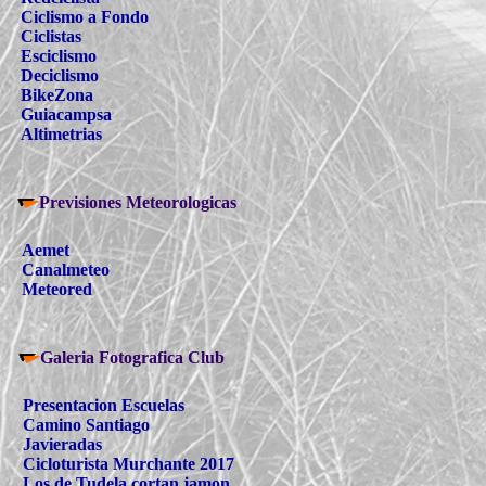
Ciclismo a Fondo
Ciclistas
Esciclismo
Deciclismo
BikeZona
Guiacampsa
Altimetrias
Previsiones Meteorologicas
Aemet
Canalmeteo
Meteored
Galeria Fotografica Club
Presentacion Escuelas
Camino Santiago
Javieradas
Cicloturista Murchante 2017
Los de Tudela cortan jamon