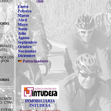
club
DRID,
,
Enero
Febrero
Marzo
Abril
 HORAS
Mayo
Junio
Julio
Agosto
Septiembre
RIANTE),
Octubre
NTE),
Noviembre
Diciembre
ANCA,LOS
Patrocinadores
 (POR
.
 HORAS
INMOBILIARIA
SCANTE,
INTUDESA
O, CTRA.
---------
 FITERO,