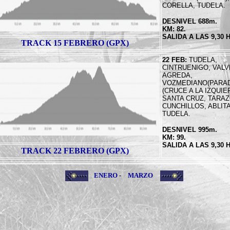
CORELLA, TUDELA.
DESNIVEL 688m.
KM: 82.
SALIDA A LAS 9,30
TRACK 15 FEBRERO (GPX)
22 FEB:
TUDELA,
CINTRUENIGO, VALV
AGREDA,
VOZMEDIANO(PARAD
(CRUCE A LA IZQUIE
SANTA CRUZ, TARAZ
CUNCHILLOS, ABLITA
TUDELA.
DESNIVEL 995m.
KM: 99.
SALIDA A LAS 9,30
TRACK 22 FEBRERO (GPX)
ENERO
-
MARZO