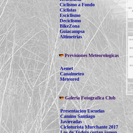
Ciclismo a Fondo
Ciclistas
Esciclismo
Deciclismo
BikeZona
Guiacampsa
Altimetrias
Previsiones Meteorologicas
Aemet
Canalmeteo
Meteored
Galeria Fotografica Club
Presentacion Escuelas
Camino Santiago
Javieradas
Cicloturista Murchante 2017
Los de Tudela cortan jamon