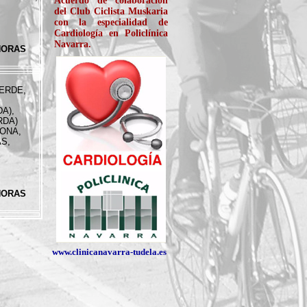
Acuerdo de colaboración
del Club Ciclista Muskaria
con la especialidad de
Cardiología en Policlínica
ENERGIAS
Navarra.
RENOBABLES
 HORAS
--------
ERDE,
ROTULOS CID
-------
A),
RDA)
ONA,
S,
 HORAS
BAR EL TONEL
--------
www.clinicanavarra-tudela.es
CONGELADOS DE
NAVARRA