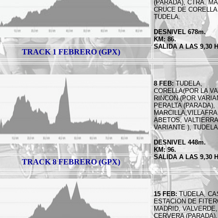
(PARADA), CTRA. MA
CRUCE DE CORELLA
TUDELA.
DESNIVEL 678m.
KM: 86.
SALIDA A LAS 9,30
TRACK 1 FEBRERO (GPX)
8 FEB:
TUDELA,
CORELLA(POR LA VA
RINCON (POR VARIA
PERALTA (PARADA),
MARCILLA,VILLAFR
ABETOS, VALTIERRA
VARIANTE ), TUDELA
DESNIVEL 448m.
KM: 96.
SALIDA A LAS 9,30
TRACK 8 FEBRERO (GPX)
15 FEB:
TUDELA, CA
ESTACION DE FITER
MADRID, VALVERDE,
CERVERA (PARADA),